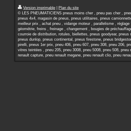
Version imprimable
|
Plan du site
© LES PNEUMATICIENS pneus moins cher , pneu pas cher , pneu
pneus 4x4, magasin de pneus, pneus utilitaires, pneus camionnett
meilleur prix , achat pneu , vidange moteur , parallelisme , réglage 
géométrie, freins , freinage , changement , bougies de préchauffag
courroie de distribution, rotules, biellettes, pneus goodyear, pneus 
pneus dunlop, pneus continental, pneus firestone, pneus bridgest
pirelli, pneus 1er prix, pneu 406, pneu 607, pneu 308, pneu 206, p
vitres teintées , pneu 205, pneu 3008, pneu 5008, pneu 508, pneu 
renault capture, pneu renault megane, pneu renault clio, pneu rena